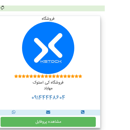
فروشگاه
فروشگاه کی استوک
مهاباد
09144448604
مشاهده پروفایل