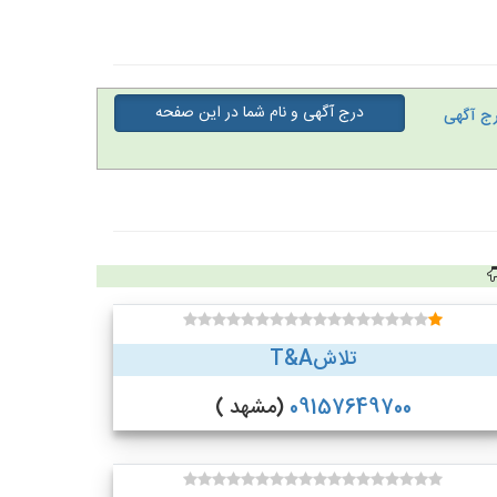
درج آگهی و نام شما در این صفحه
ج آگهی
تلاشT&A
09157649700
(مشهد )