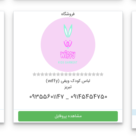
فروشگاه
لباس کودک ویفی (wiffy)
تبریز
09145454750 _ 09355601147
مشاهده پروفایل