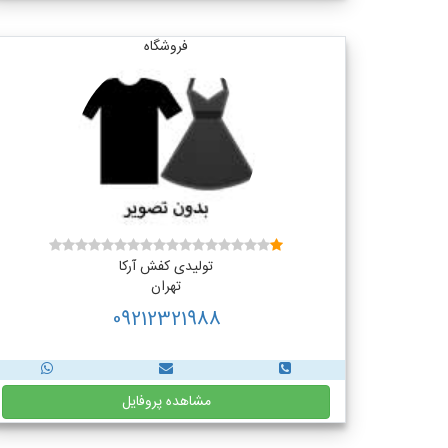
فروشگاه
تولیدی کفش آرکا
تهران
09212321988
مشاهده پروفایل