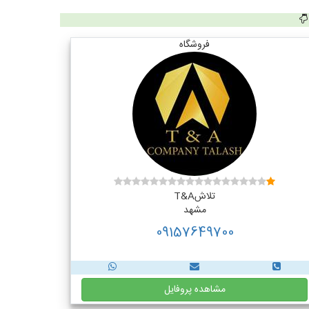
فروشگاه
تلاشT&A
مشهد
09157649700
مشاهده پروفایل