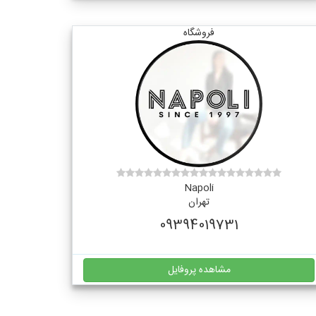
فروشگاه
Napoli
تهران
09394019731
مشاهده پروفایل