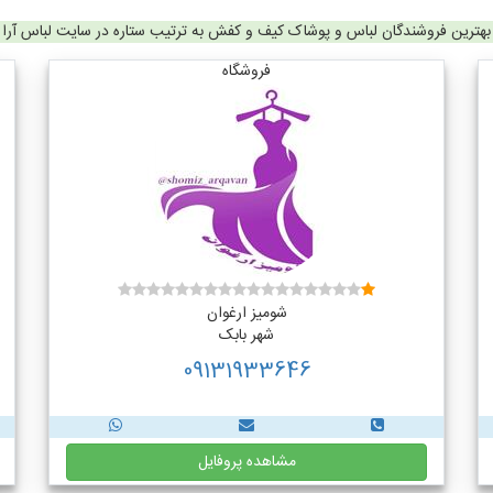
بهترین فروشندگان لباس و پوشاک کیف و کفش به ترتیب ستاره در سایت لباس آرا
فروشگاه
شومیز ارغوان
شهر بابک
09131933646
مشاهده پروفایل