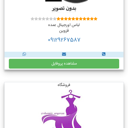
لباس اورجینال عمده
قزوین
09129267587
مشاهده پروفایل
فروشگاه