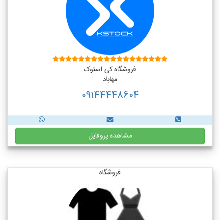
فروشگاه کی استوک
مهاباد
09144448604
مشاهده پروفایل
فروشگاه