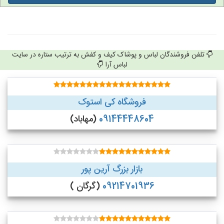
تلفن فروشندگان لباس و پوشاک کیف و کفش به ترتیب ستاره در سایت
لباس آرا
فروشگاه کی استوک
09144448604
(مهاباد)
بازار بزرگ آرین پور
09214701936
(گرگان )