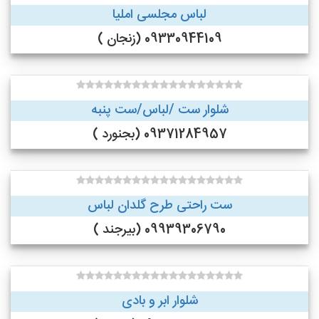
لباس مجلسی املیا
09330944109 (زنجان )
شلوار ست /لباس/ست پنبه
09371284957 (بجنورد )
ست راحتی طرح گلدان لباس
09939306790 (بیرجند )
شلوار ابر و بادی