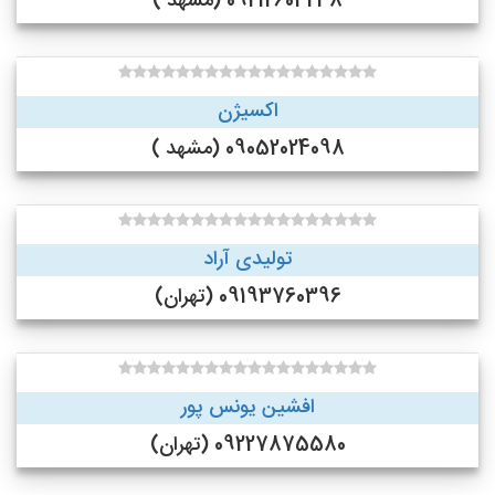
09212604238 (مشهد )
اکسیژن
09052024098 (مشهد )
تولیدی آراد
09193760396 (تهران)
افشین یونس پور
09227875580 (تهران)