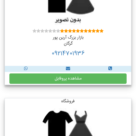
بازار بزرگ آرین پور
گرگان
09214701936
مشاهده پروفایل
فروشگاه