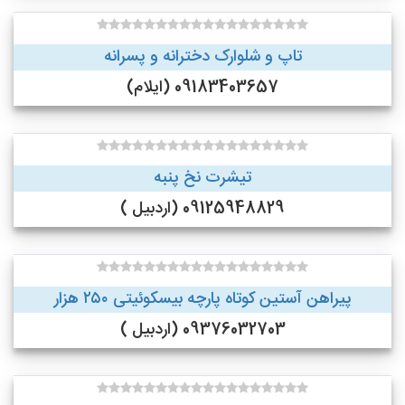
تاپ و شلوارک دخترانه و پسرانه
09183403657 (ایلام)
تیشرت نخ پنبه
09125948829 (اردبیل )
پیراهن آستین کوتاه پارچه بیسکوئیتی ۲۵۰ هزار
09376032703 (اردبیل )