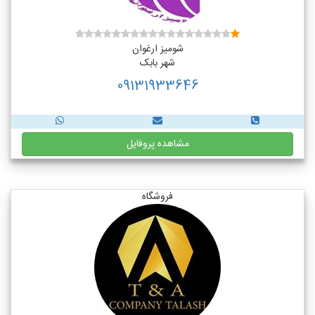
شومیز ارغوان
شهر بابک
09131933646
مشاهده پروفایل
فروشگاه