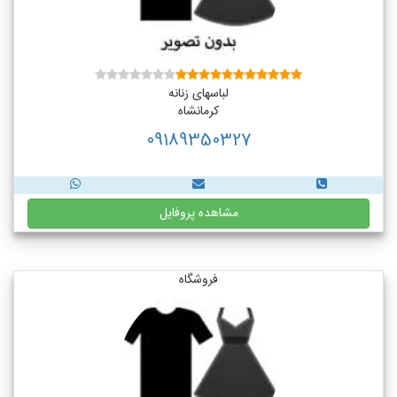
لباسهای زنانه
کرمانشاه
09189350327
مشاهده پروفایل
فروشگاه