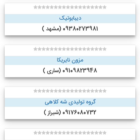
دیبابوتیک
09380273981 (مشهد )
مزون نایریکا
09109823948 (ساری )
گروه تولیدی شه کلاهی
09176080732 (شیراز )