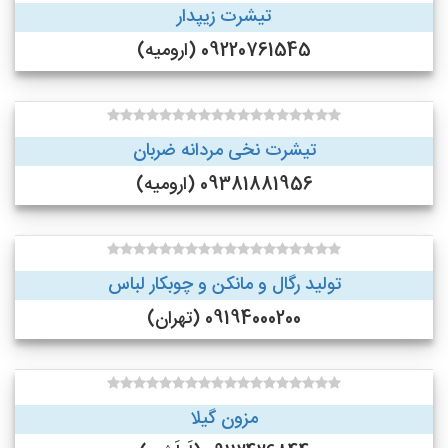
تیشرت زیپدار
09220761545 (ارومیه)
تیشرت نخی مردانه ضربان
09381881956 (ارومیه)
تولید رگال و مانکن و چوبکار لباس
09194000200 (تهران)
مزون گیلا