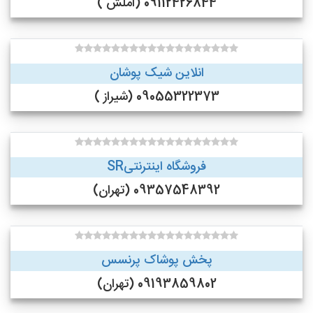
09112426844 (اَملَش )
انلاین شیک پوشان
09055322373 (شیراز )
فروشگاه اینترنتیSR
09357548392 (تهران)
پخش پوشاک پرنسس
09193859802 (تهران)