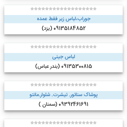
جوراب،لباس زیر فقط عمده
09135184852 (یزد)
لباس جینی
09135300815 (بندر عباس)
پوشاک سناتور. تیشرت. شلوار.مانتو
09392461691 (سمنان )