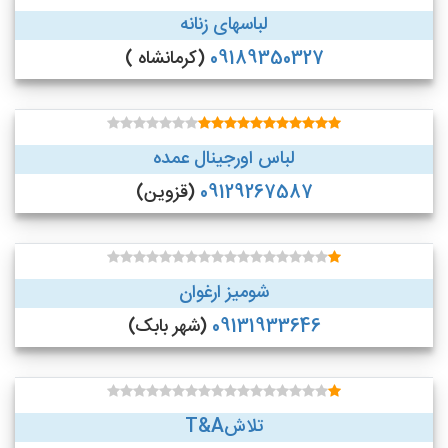
لباسهای زنانه
09189350327
(کرمانشاه )
لباس اورجینال عمده
09129267587
(قزوین)
شومیز ارغوان
09131933646
(شهر بابک)
تلاشT&A