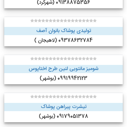
09138875356 (شهرکرد)
تولیدی پوشاک بانوان آصف
09378632784 (لاهیجان )
شومیز مانتویی لنین طرح اختاپوس
09919942123 (بوشهر)
تیشرت پیراهن پوشاک
09179051378 (بوشهر)