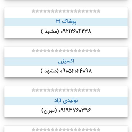
پوشاک tt
09212604238 (مشهد )
اکسیژن
09052024098 (مشهد )
تولیدی آراد
09193760396 (تهران)