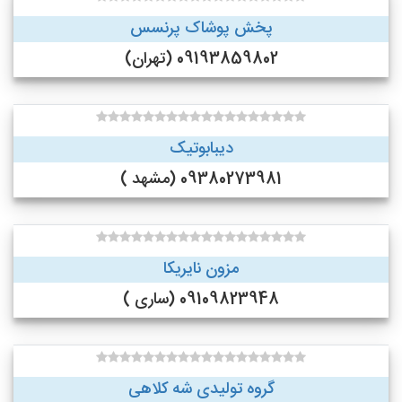
پخش پوشاک پرنسس
09193859802 (تهران)
دیبابوتیک
09380273981 (مشهد )
مزون نایریکا
09109823948 (ساری )
گروه تولیدی شه کلاهی