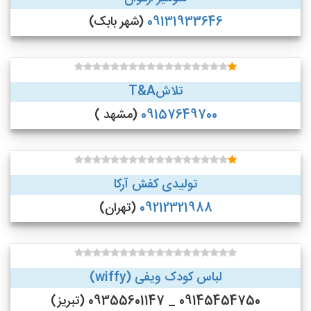
09131933646
(شهر بابک)
تلاشT&A
09157649700
(مشهد )
تولیدی کفش آرکا
09212321988
(تهران)
لباس کودک ویفی (wiffy)
09145454750 _ 09355601147 (تبریز)