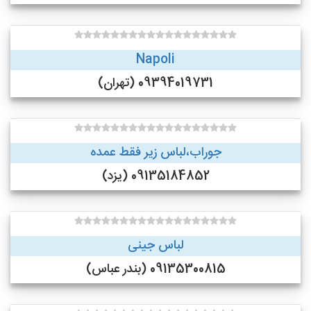
Napoli
09394019731 (تهران)
جوراب،لباس زیر فقط عمده
09135184852 (یزد)
لباس جینی
09135300815 (بندر عباس)