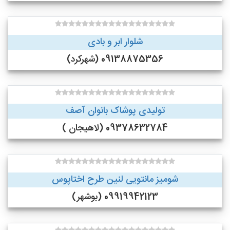
شلوار ابر و بادی
09138875356 (شهرکرد)
تولیدی پوشاک بانوان آصف
09378632784 (لاهیجان )
شومیز مانتویی لنین طرح اختاپوس
09919942123 (بوشهر)