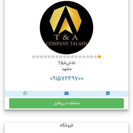
تلاشT&A
مشهد
09157649700
مشاهده پروفایل
فروشگاه