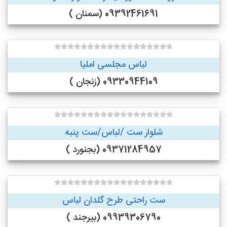
09392461691 (سمنان )
لباس مجلسی املیا
09330944109 (زنجان )
شلوار ست /لباس/ست پنبه
09371284957 (بجنورد )
ست راحتی طرح گلدان لباس
09939306790 (بیرجند )