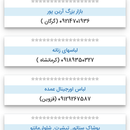
بازار بزرگ آرین پور
09214701936 (گرگان )
لباسهای زنانه
09189350327 (کرمانشاه )
لباس اورجینال عمده
09129267587 (قزوین)
پوشاک سناتور. تیشرت. شلوار.مانتو