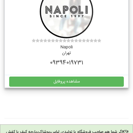
Napoli
تهران
09394019731
مشاهده پروفایل
اگر شما هم صاحب فروشگاه یا تولیدی لباس،پوشاک،پارچه کیف یا کفش