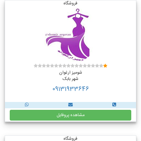
فروشگاه
شومیز ارغوان
شهر بابک
09131933646
مشاهده پروفایل
فروشگاه