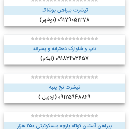
تیشرت پیراهن پوشاک
09179051378 (بوشهر)
تاپ و شلوارک دخترانه و پسرانه
09183403657 (ایلام)
تیشرت نخ پنبه
09125948829 (اردبیل )
پیراهن آستین کوتاه پارچه بیسکوئیتی ۲۵۰ هزار