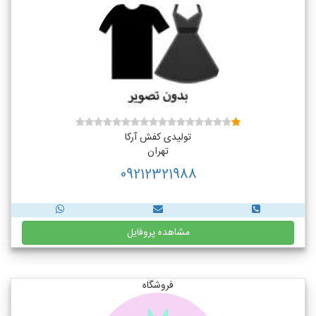
تولیدی کفش آرکا
تهران
09212321988
مشاهده پروفایل
فروشگاه