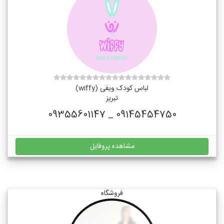
لباس کودک ویفی (wiffy)
تبریز
09145454750 _ 09355601147
مشاهده پروفایل
فروشگاه