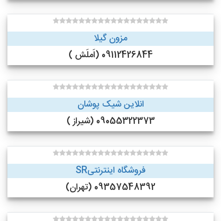
مزون گیلا
09112426844 (اَملَش )
انلاین شیک پوشان
09055322373 (شیراز )
فروشگاه اینترنتیSR
09357548392 (تهران)