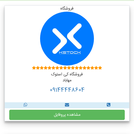
فروشگاه
فروشگاه کی استوک
مهاباد
09144448604
مشاهده پروفایل