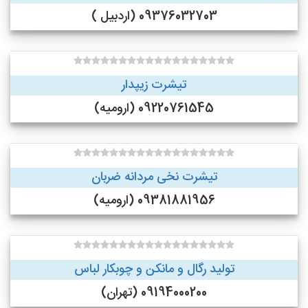
09376032703 (اردبیل )
تیشرت زیپدار
09220761545 (ارومیه)
تیشرت نخی مردانه ضربان
09381881956 (ارومیه)
تولید رگال و مانکن و چوبکار لباس
09194000200 (تهران)