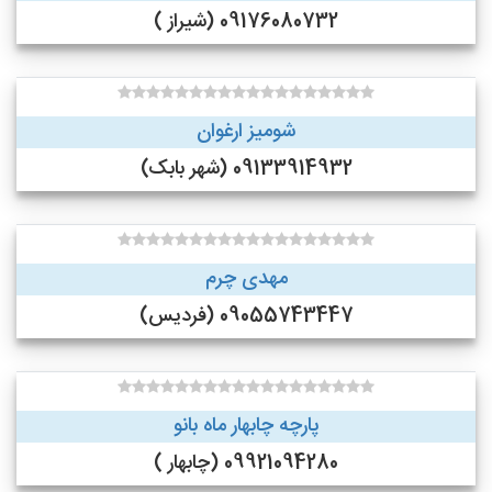
09176080732 (شیراز )
شومیز ارغوان
09133914932 (شهر بابک)
مهدی چرم
09055743447 (فردیس)
پارچه چابهار ماه بانو
09921094280 (چابهار )