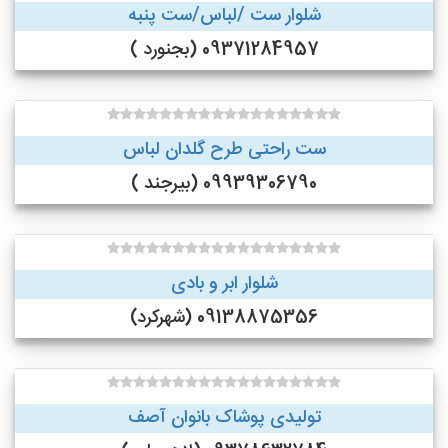
شلوار ست /لباس/ست پنبه
09371284957 (بجنورد )
ست راحتی طرح گلدان لباس
09939306790 (بیرجند )
شلوار ابر و بادی
09138875356 (شهرکرد)
تولیدی پوشاک بانوان آصف