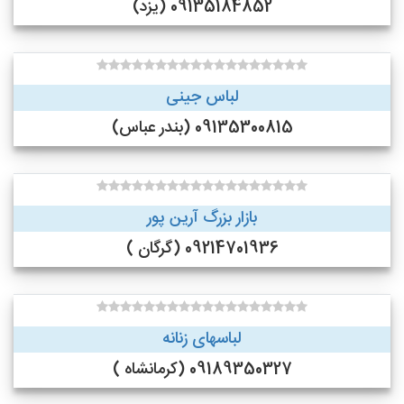
09135184852 (یزد)
لباس جینی
09135300815 (بندر عباس)
بازار بزرگ آرین پور
09214701936 (گرگان )
لباسهای زنانه
09189350327 (کرمانشاه )