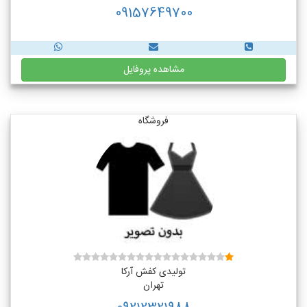
09157649700
مشاهده پروفایل
فروشگاه
تولیدی کفش آرکا
تهران