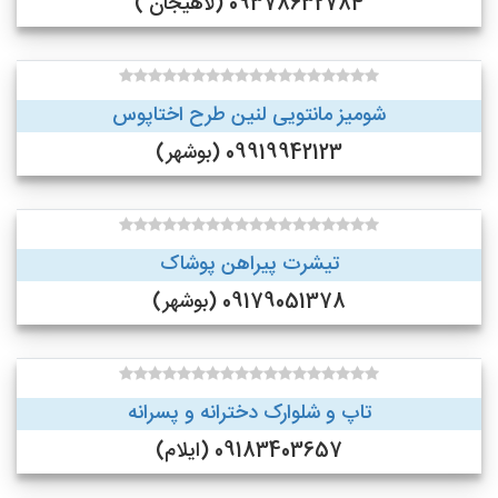
09378632784 (لاهیجان )
شومیز مانتویی لنین طرح اختاپوس
09919942123 (بوشهر)
تیشرت پیراهن پوشاک
09179051378 (بوشهر)
تاپ و شلوارک دخترانه و پسرانه
09183403657 (ایلام)