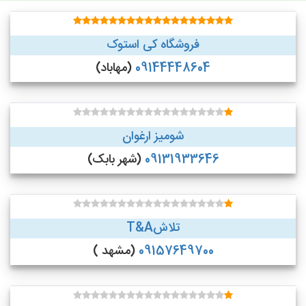
فروشگاه کی استوک
09144448604
(مهاباد)
شومیز ارغوان
09131933646
(شهر بابک)
تلاشT&A
09157649700
(مشهد )