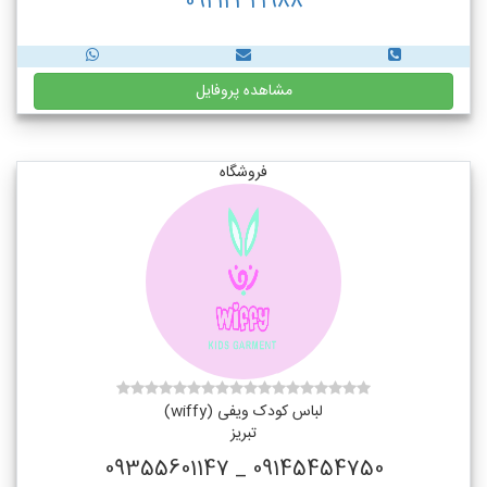
09212321988
مشاهده پروفایل
فروشگاه
لباس کودک ویفی (wiffy)
تبریز
09145454750 _ 09355601147