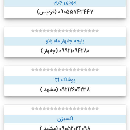
مهدی چرم
09055743447 (فردیس)
پارچه چابهار ماه بانو
09921094280 (چابهار )
پوشاک tt
09212604238 (مشهد )
اکسیژن
09052024098 (مشهد )