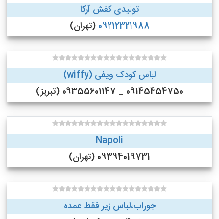
تولیدی کفش آرکا
09212321988
(تهران)
لباس کودک ویفی (wiffy)
09145454750 _ 09355601147 (تبریز)
Napoli
09394019731 (تهران)
جوراب،لباس زیر فقط عمده