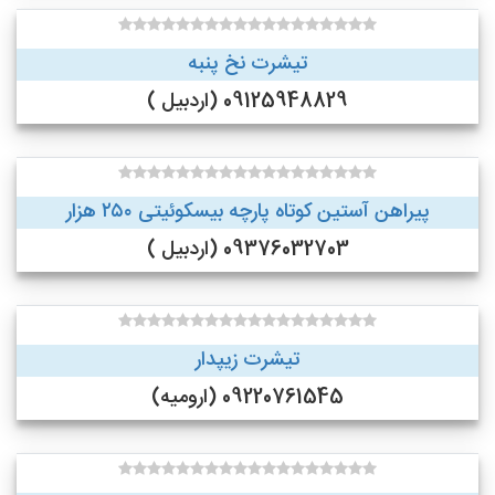
تیشرت نخ پنبه
09125948829 (اردبیل )
پیراهن آستین کوتاه پارچه بیسکوئیتی ۲۵۰ هزار
09376032703 (اردبیل )
تیشرت زیپدار
09220761545 (ارومیه)