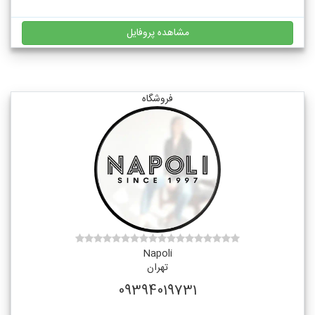
مشاهده پروفایل
فروشگاه
Napoli
تهران
09394019731