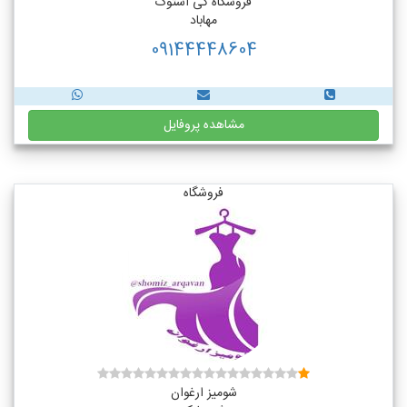
فروشگاه کی استوک
مهاباد
09144448604
مشاهده پروفایل
فروشگاه
شومیز ارغوان