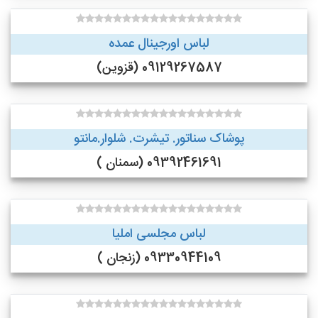
لباس اورجینال عمده
09129267587 (قزوین)
پوشاک سناتور. تیشرت. شلوار.مانتو
09392461691 (سمنان )
لباس مجلسی املیا
09330944109 (زنجان )