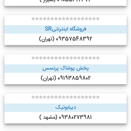
09055322373 (شیراز )
فروشگاه اینترنتیSR
09357548392 (تهران)
پخش پوشاک پرنسس
09193859802 (تهران)
دیبابوتیک
09380273981 (مشهد )