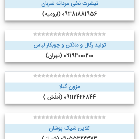
تیشرت نخی مردانه ضربان
09381881956 (ارومیه)
تولید رگال و مانکن و چوبکار لباس
09194000200 (تهران)
مزون گیلا
09112426844 (اَملَش )
انلاین شیک پوشان