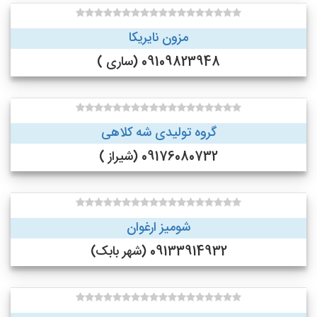
مزون نایریکا
09109823948 (ساری )
گروه تولیدی شه کلاهی
09176080732 (شیراز )
شومیز ارغوان
09133914932 (شهر بابک)