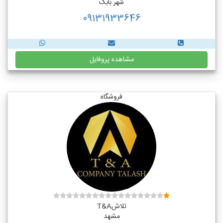
شهر بابک
09131933646
مشاهده پروفایل
فروشگاه
تلاشT&A
مشهد