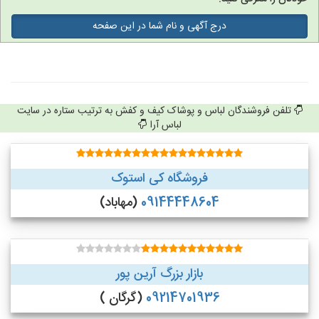
درج آگهی و نام شما در این صفحه
تلفن فروشندگان لباس و پوشاک کیف و کفش به ترتیب ستاره در سایت
لباس آرا
فروشگاه کی استوک
09144448604
(مهاباد)
بازار بزرگ آرین پور
09214701936
(گرگان )