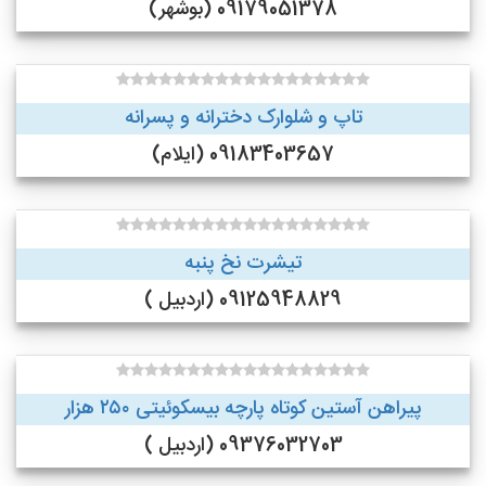
09179051378 (بوشهر)
تاپ و شلوارک دخترانه و پسرانه
09183403657 (ایلام)
تیشرت نخ پنبه
09125948829 (اردبیل )
پیراهن آستین کوتاه پارچه بیسکوئیتی ۲۵۰ هزار
09376032703 (اردبیل )