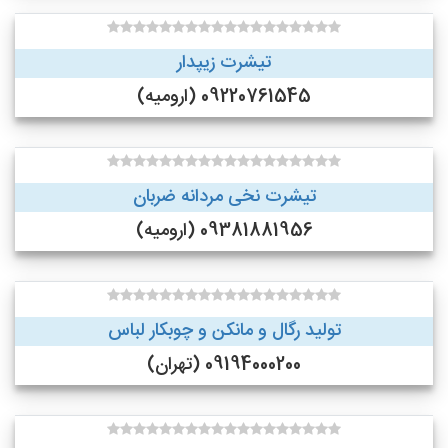
تیشرت زیپدار
09220761545 (ارومیه)
تیشرت نخی مردانه ضربان
09381881956 (ارومیه)
تولید رگال و مانکن و چوبکار لباس
09194000200 (تهران)