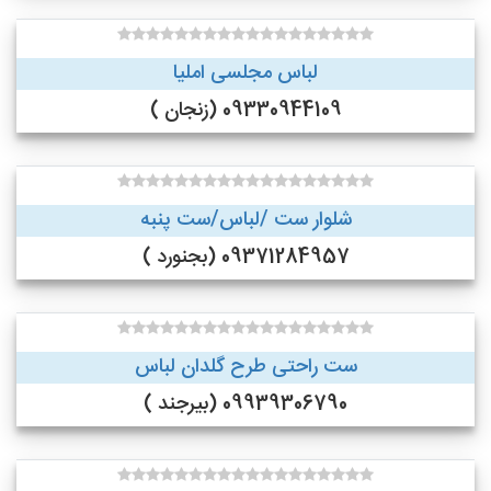
لباس مجلسی املیا
09330944109 (زنجان )
شلوار ست /لباس/ست پنبه
09371284957 (بجنورد )
ست راحتی طرح گلدان لباس
09939306790 (بیرجند )