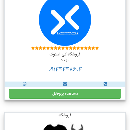
فروشگاه کی استوک
مهاباد
09144448604
مشاهده پروفایل
فروشگاه