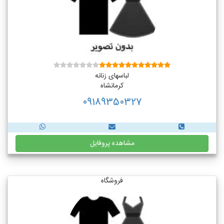
لباسهای زنانه
کرمانشاه
09189350327
مشاهده پروفایل
فروشگاه