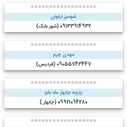
شومیز ارغوان
09133914932 (شهر بابک)
مهدی چرم
09055743447 (فردیس)
پارچه چابهار ماه بانو
09921094280 (چابهار )