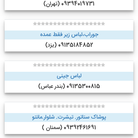
09394019731 (تهران)
جوراب،لباس زیر فقط عمده
09135184852 (یزد)
لباس جینی
09135300815 (بندر عباس)
پوشاک سناتور. تیشرت. شلوار.مانتو
09392461691 (سمنان )