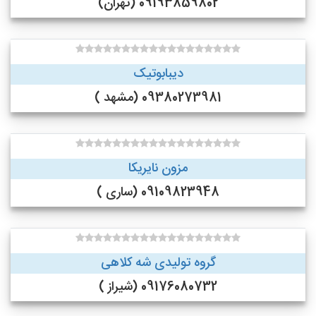
09193859802 (تهران)
دیبابوتیک
09380273981 (مشهد )
مزون نایریکا
09109823948 (ساری )
گروه تولیدی شه کلاهی
09176080732 (شیراز )