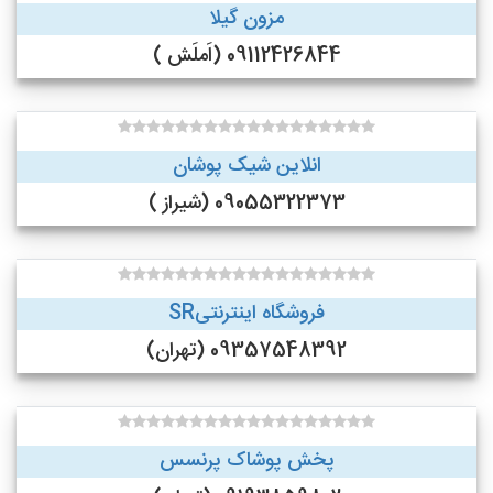
مزون گیلا
09112426844 (اَملَش )
انلاین شیک پوشان
09055322373 (شیراز )
فروشگاه اینترنتیSR
09357548392 (تهران)
پخش پوشاک پرنسس