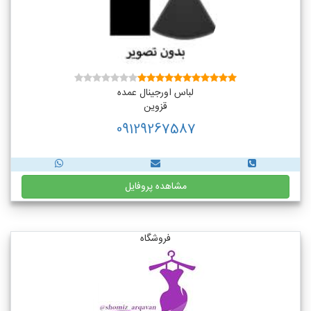
لباس اورجینال عمده
قزوین
09129267587
مشاهده پروفایل
فروشگاه