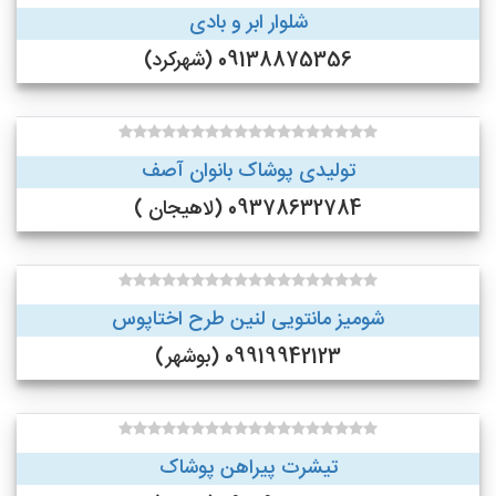
شلوار ابر و بادی
09138875356 (شهرکرد)
تولیدی پوشاک بانوان آصف
09378632784 (لاهیجان )
شومیز مانتویی لنین طرح اختاپوس
09919942123 (بوشهر)
تیشرت پیراهن پوشاک