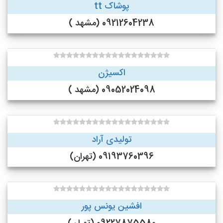
پوشاک tt
09212604238 (مشهد )
اکسیژن
09052024098 (مشهد )
تولیدی آراد
09193760396 (تهران)
افشین یونس پور