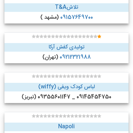
تلاشT&A
09157649700
(مشهد )
تولیدی کفش آرکا
09212321988
(تهران)
لباس کودک ویفی (wiffy)
09145454750 _ 09355601147 (تبریز)
Napoli