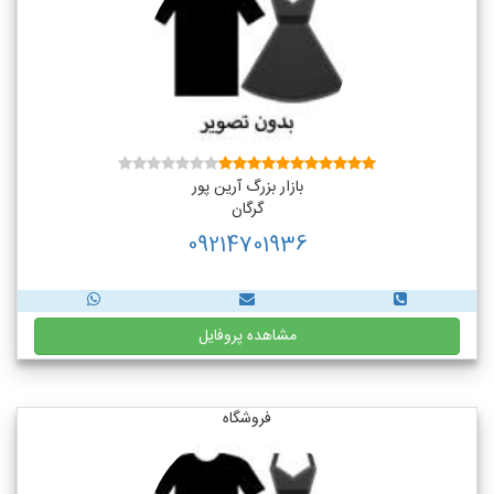
بازار بزرگ آرین پور
گرگان
09214701936
مشاهده پروفایل
فروشگاه