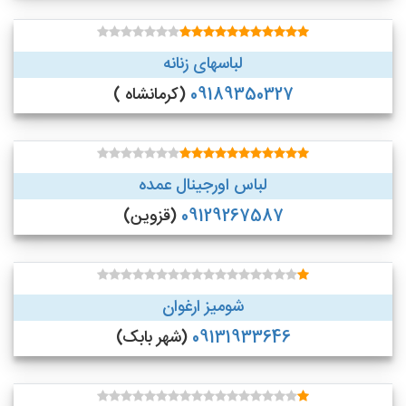
لباسهای زنانه
09189350327
(کرمانشاه )
لباس اورجینال عمده
09129267587
(قزوین)
شومیز ارغوان
09131933646
(شهر بابک)