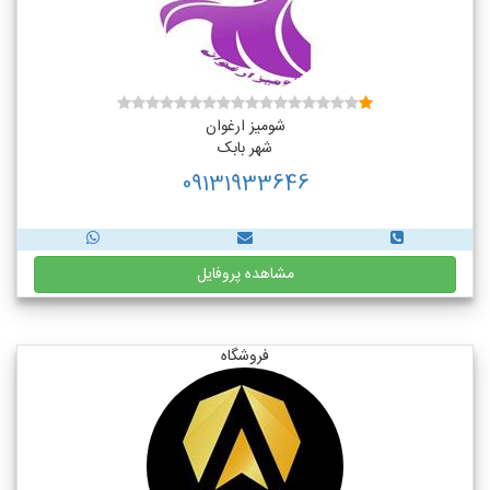
شومیز ارغوان
شهر بابک
09131933646
مشاهده پروفایل
فروشگاه