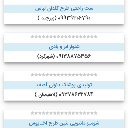
ست راحتی طرح گلدان لباس
09939306790 (بیرجند )
شلوار ابر و بادی
09138875356 (شهرکرد)
تولیدی پوشاک بانوان آصف
09378632784 (لاهیجان )
شومیز مانتویی لنین طرح اختاپوس