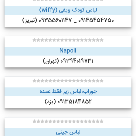
لباس کودک ویفی (wiffy)
09145454750 _ 09355601147 (تبریز)
Napoli
09394019731 (تهران)
جوراب،لباس زیر فقط عمده
09135184852 (یزد)
لباس جینی