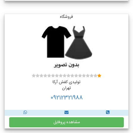
فروشگاه
تولیدی کفش آرکا
تهران
09212321988
مشاهده پروفایل