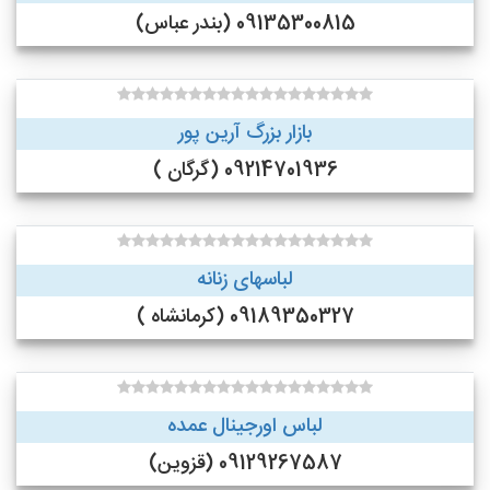
09135300815 (بندر عباس)
بازار بزرگ آرین پور
09214701936 (گرگان )
لباسهای زنانه
09189350327 (کرمانشاه )
لباس اورجینال عمده
09129267587 (قزوین)