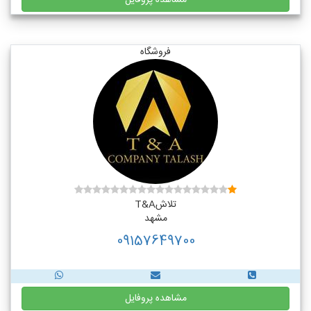
مشاهده پروفایل
فروشگاه
تلاشT&A
مشهد
09157649700
مشاهده پروفایل