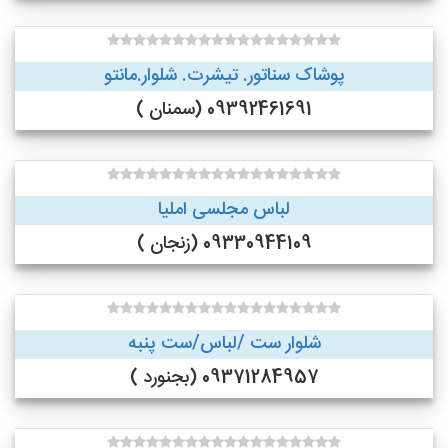
پوشاک سناتور. تیشرت. شلوار.مانتو
09392461691 (سمنان )
لباس مجلسی املیا
09330944109 (زنجان )
شلوار ست /لباس/ست پنبه
09371284957 (بجنورد )