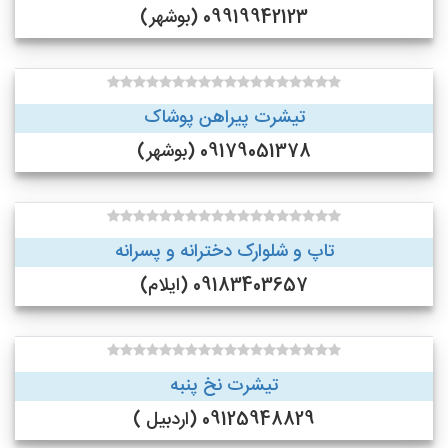
09919942123 (بوشهر)
تیشرت پیراهن پوشاک
09179051378 (بوشهر)
تاپ و شلوارک دخترانه و پسرانه
09183403657 (ایلام)
تیشرت نخ پنبه
09125948829 (اردبیل )