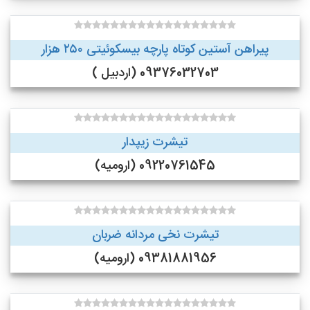
پیراهن آستین کوتاه پارچه بیسکوئیتی ۲۵۰ هزار
09376032703 (اردبیل )
تیشرت زیپدار
09220761545 (ارومیه)
تیشرت نخی مردانه ضربان
09381881956 (ارومیه)