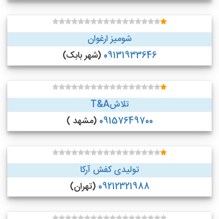
شومیز ارغوان
09131933646
(شهر بابک)
تلاشT&A
09157649700
(مشهد )
تولیدی کفش آرکا
09212321988
(تهران)