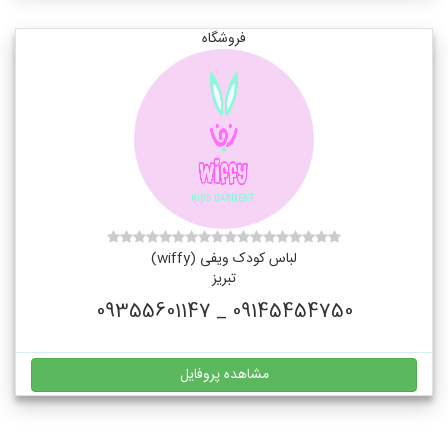
فروشگاه
لباس کودک ویفی (wiffy)
تبریز
09145454750 _ 09355601147
مشاهده پروفایل