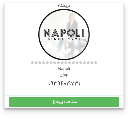
فروشگاه
Napoli
تهران
09394019731
مشاهده پروفایل