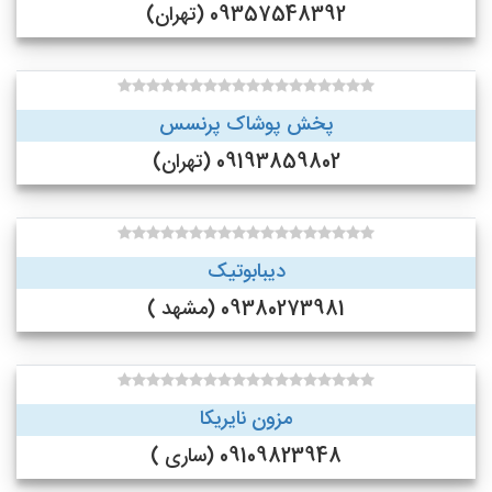
09357548392 (تهران)
پخش پوشاک پرنسس
09193859802 (تهران)
دیبابوتیک
09380273981 (مشهد )
مزون نایریکا
09109823948 (ساری )