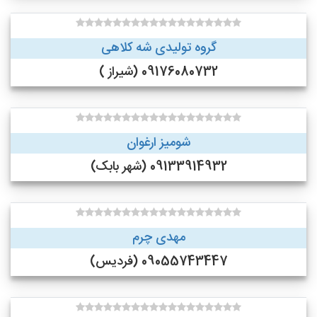
گروه تولیدی شه کلاهی
09176080732 (شیراز )
شومیز ارغوان
09133914932 (شهر بابک)
مهدی چرم
09055743447 (فردیس)