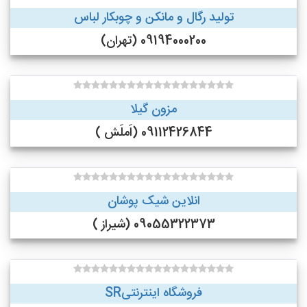
تولید رگال و مانکن و چوبکار لباس
09194000200 (تهران)
مزون گیلا
09112426844 (اَملَش )
انلاین شیک پوشان
09055322373 (شیراز )
فروشگاه اینترنتیSR