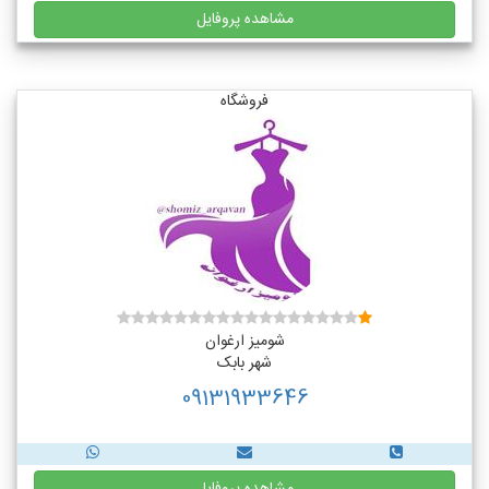
مشاهده پروفایل
فروشگاه
شومیز ارغوان
شهر بابک
09131933646