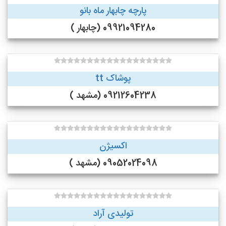
پارچه چابهار ماه بانو
09921094280 (چابهار )
پوشاک tt
09212604238 (مشهد )
اکسیژن
09052024098 (مشهد )
تولیدی آراد