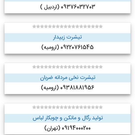
09376032703 (اردبیل )
تیشرت زیپدار
09220761545 (ارومیه)
تیشرت نخی مردانه ضربان
09381881956 (ارومیه)
تولید رگال و مانکن و چوبکار لباس
09194000200 (تهران)