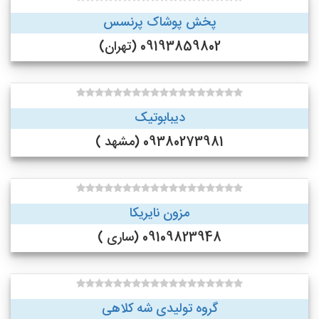
پخش پوشاک پرنسس
09193859802 (تهران)
دیبابوتیک
09380273981 (مشهد )
مزون نایریکا
09109823948 (ساری )
گروه تولیدی شه کلاهی