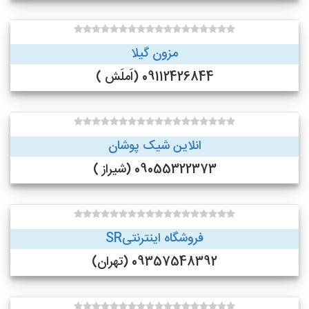
مزون گیلا
09112426844 (اَملَش )
انلاین شیک پوشان
09055322373 (شیراز )
فروشگاه اینترنتیSR
09357548392 (تهران)