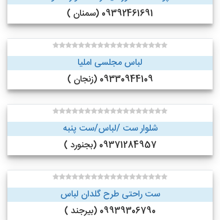
09392461691 (سمنان )
لباس مجلسی املیا
09330944109 (زنجان )
شلوار ست /لباس/ست پنبه
09371284957 (بجنورد )
ست راحتی طرح گلدان لباس
09939306790 (بیرجند )