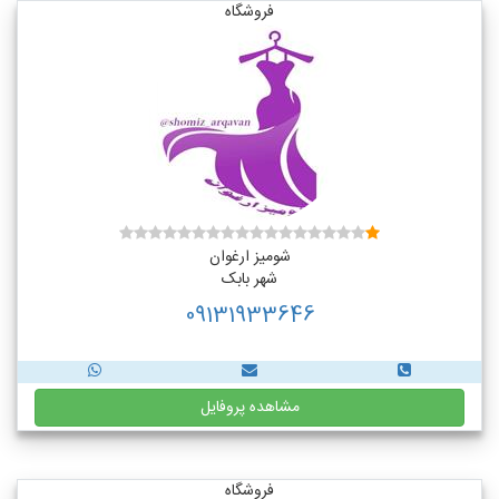
فروشگاه
شومیز ارغوان
شهر بابک
09131933646
مشاهده پروفایل
فروشگاه