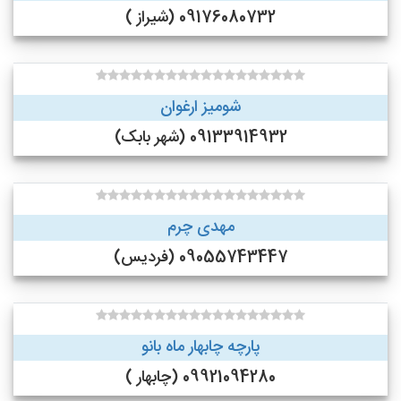
09176080732 (شیراز )
شومیز ارغوان
09133914932 (شهر بابک)
مهدی چرم
09055743447 (فردیس)
پارچه چابهار ماه بانو
09921094280 (چابهار )