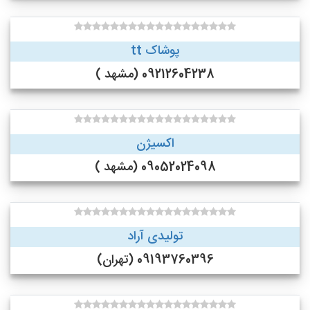
پوشاک tt
09212604238 (مشهد )
اکسیژن
09052024098 (مشهد )
تولیدی آراد
09193760396 (تهران)