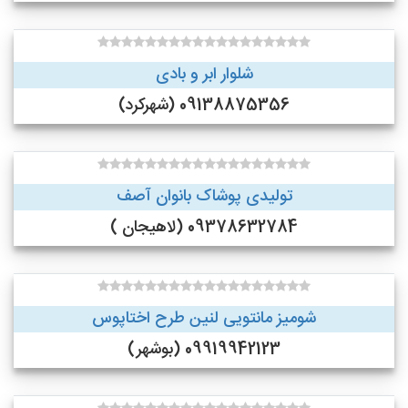
شلوار ابر و بادی
09138875356 (شهرکرد)
تولیدی پوشاک بانوان آصف
09378632784 (لاهیجان )
شومیز مانتویی لنین طرح اختاپوس
09919942123 (بوشهر)