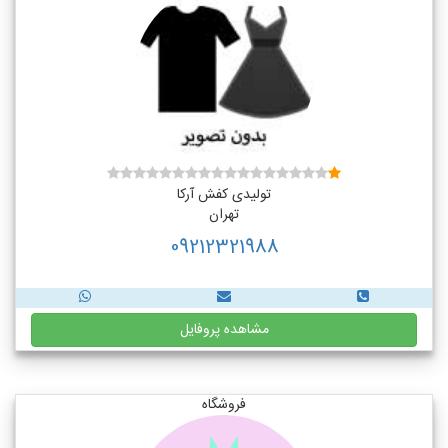
تولیدی کفش آرکا
تهران
09212321988
مشاهده پروفایل
فروشگاه