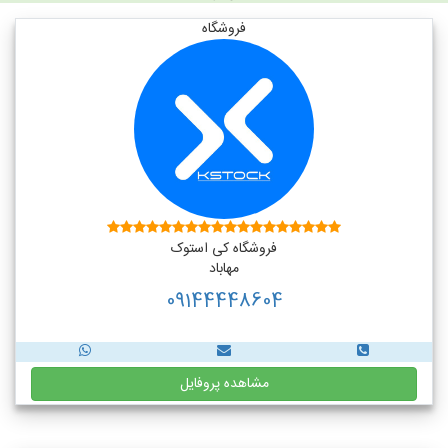
فروشگاه
فروشگاه کی استوک
مهاباد
09144448604
مشاهده پروفایل