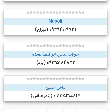
Napoli
09394019731 (تهران)
جوراب،لباس زیر فقط عمده
09135184852 (یزد)
لباس جینی
09135300815 (بندر عباس)