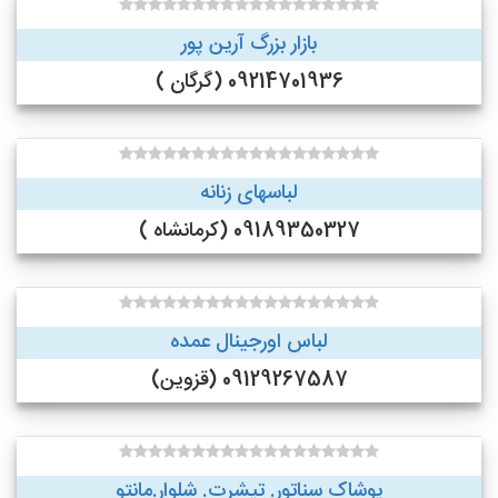
بازار بزرگ آرین پور
09214701936 (گرگان )
لباسهای زنانه
09189350327 (کرمانشاه )
لباس اورجینال عمده
09129267587 (قزوین)
پوشاک سناتور. تیشرت. شلوار.مانتو