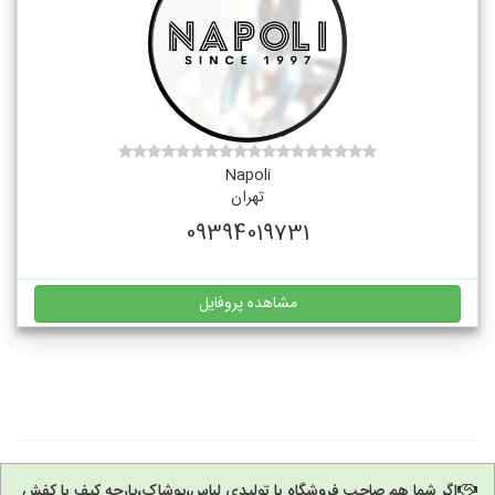
Napoli
تهران
09394019731
مشاهده پروفایل
اگر شما هم صاحب فروشگاه یا تولیدی لباس،پوشاک،پارچه کیف یا کفش