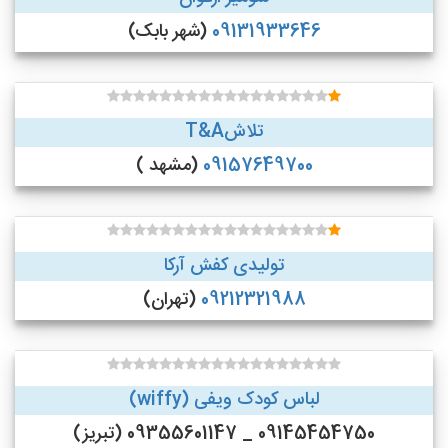
09131933646
(شهر بابک)
تلاشT&A
09157649700
(مشهد )
تولیدی کفش آرکا
09212321988
(تهران)
لباس کودک ویفی (wiffy)
09145454750 _ 09355601147 (تبریز)