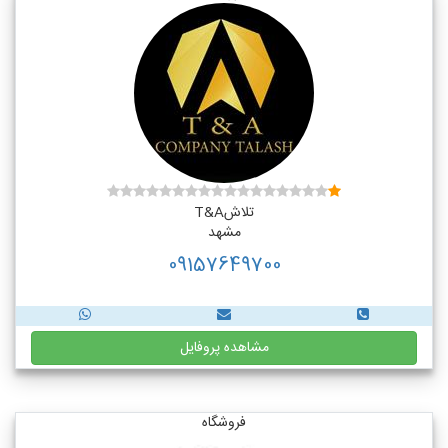
تلاشT&A
مشهد
09157649700
مشاهده پروفایل
فروشگاه