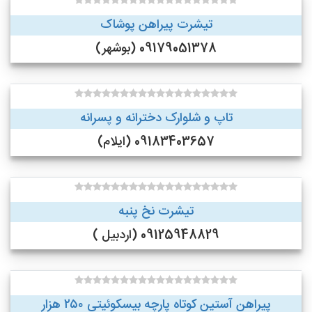
تیشرت پیراهن پوشاک
09179051378 (بوشهر)
تاپ و شلوارک دخترانه و پسرانه
09183403657 (ایلام)
تیشرت نخ پنبه
09125948829 (اردبیل )
پیراهن آستین کوتاه پارچه بیسکوئیتی ۲۵۰ هزار