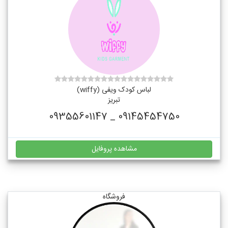
لباس کودک ویفی (wiffy)
تبریز
09145454750 _ 09355601147
مشاهده پروفایل
فروشگاه