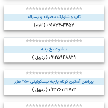
تاپ و شلوارک دخترانه و پسرانه
09183403657 (ایلام)
تیشرت نخ پنبه
09125948829 (اردبیل )
پیراهن آستین کوتاه پارچه بیسکوئیتی ۲۵۰ هزار
09376032703 (اردبیل )