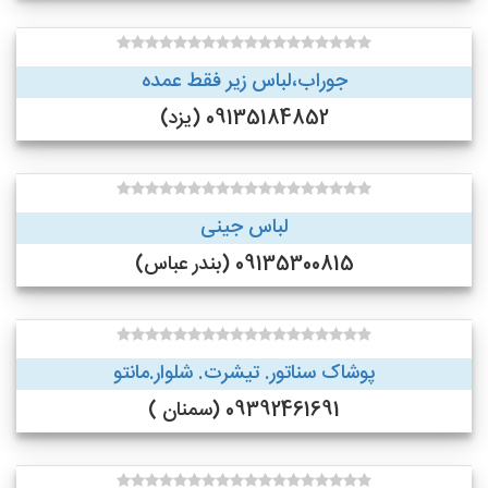
جوراب،لباس زیر فقط عمده
09135184852 (یزد)
لباس جینی
09135300815 (بندر عباس)
پوشاک سناتور. تیشرت. شلوار.مانتو
09392461691 (سمنان )