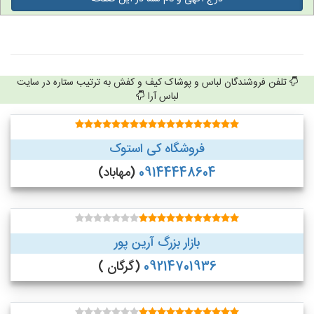
تلفن فروشندگان لباس و پوشاک کیف و کفش به ترتیب ستاره در سایت
لباس آرا
فروشگاه کی استوک
09144448604
(مهاباد)
بازار بزرگ آرین پور
09214701936
(گرگان )