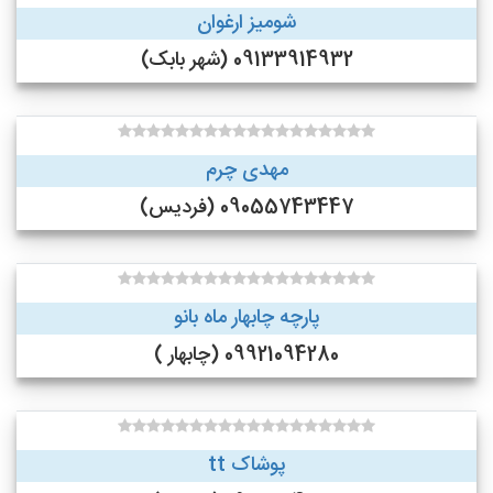
شومیز ارغوان
09133914932 (شهر بابک)
مهدی چرم
09055743447 (فردیس)
پارچه چابهار ماه بانو
09921094280 (چابهار )
پوشاک tt