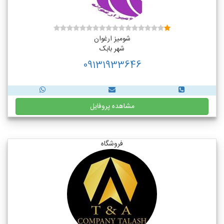
شومیز ارغوان
شهر بابک
09131933646
مشاهده پروفایل
فروشگاه