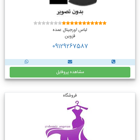
لباس اورجینال عمده
قزوین
09129267587
مشاهده پروفایل
فروشگاه