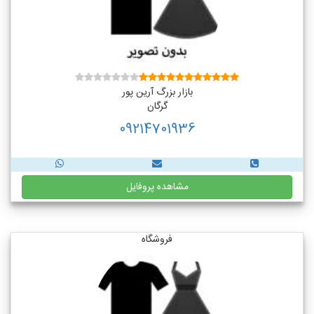
بازار بزرگ آرین پور
گرگان
09214701936
مشاهده پروفایل
فروشگاه