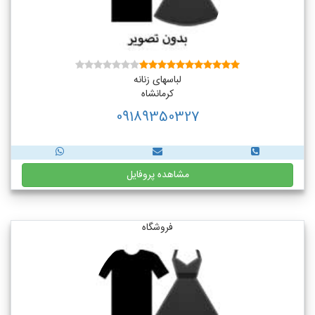
لباسهای زنانه
کرمانشاه
09189350327
مشاهده پروفایل
فروشگاه