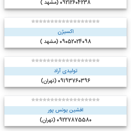
09212604238 (مشهد )
اکسیژن
09052024098 (مشهد )
تولیدی آراد
09193760396 (تهران)
افشین یونس پور
09227875580 (تهران)