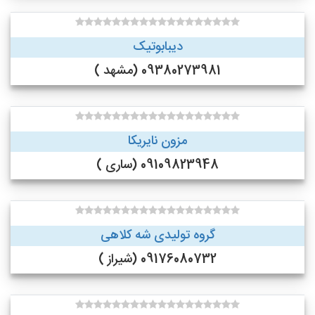
دیبابوتیک
09380273981 (مشهد )
مزون نایریکا
09109823948 (ساری )
گروه تولیدی شه کلاهی
09176080732 (شیراز )