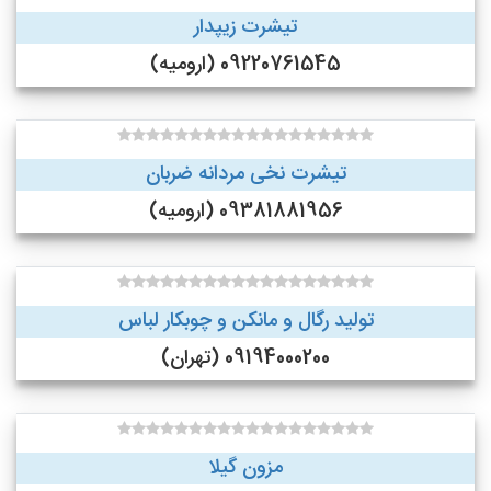
تیشرت زیپدار
09220761545 (ارومیه)
تیشرت نخی مردانه ضربان
09381881956 (ارومیه)
تولید رگال و مانکن و چوبکار لباس
09194000200 (تهران)
مزون گیلا