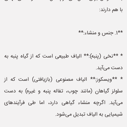
با هم دارند:
**1. جنس و منشاء:**
* **نخی (پنبه):** الیاف طبیعی است که از گیاه پنبه به
دست می‌آید.
* **ویسکوز:** الیاف مصنوعی (بازیافتی) است که از
سلولز گیاهان (مانند چوب، تفاله پنبه و غیره) به دست
می‌آید. اگرچه منشاء گیاهی دارد، اما طی فرآیندهای
شیمیایی به الیاف تبدیل می‌شود.