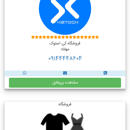
فروشگاه کی استوک
مهاباد
09144448604
مشاهده پروفایل
فروشگاه