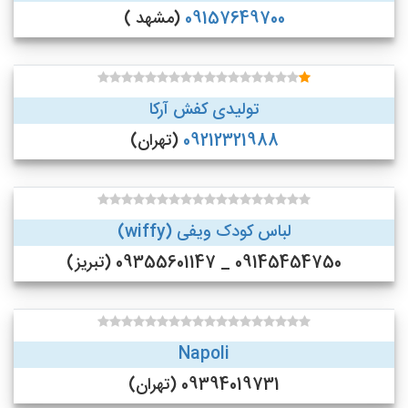
09157649700
(مشهد )
تولیدی کفش آرکا
09212321988
(تهران)
لباس کودک ویفی (wiffy)
09145454750 _ 09355601147 (تبریز)
Napoli
09394019731 (تهران)