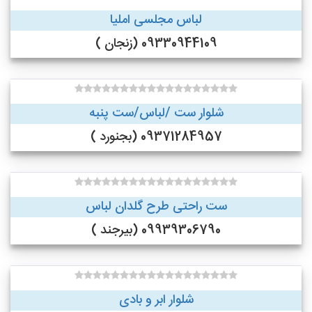
لباس مجلسی املیا
09330944109 (زنجان )
شلوار ست /لباس/ست پنبه
09371284957 (بجنورد )
ست راحتی طرح گلدان لباس
09939306790 (بیرجند )
شلوار ابر و بادی