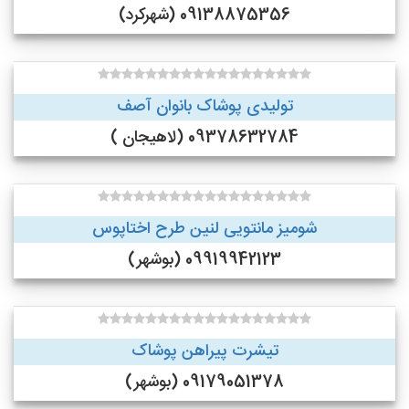
09138875356 (شهرکرد)
تولیدی پوشاک بانوان آصف
09378632784 (لاهیجان )
شومیز مانتویی لنین طرح اختاپوس
09919942123 (بوشهر)
تیشرت پیراهن پوشاک
09179051378 (بوشهر)