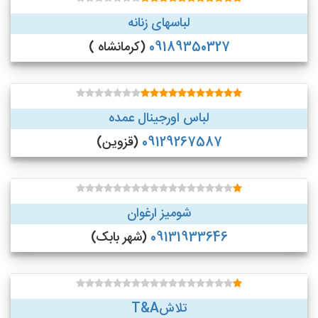
لباسهای زنانه
09189350327
(کرمانشاه )
لباس اورجینال عمده
09129267587
(قزوین)
شومیز ارغوان
09131933646
(شهر بابک)
تلاشT&A