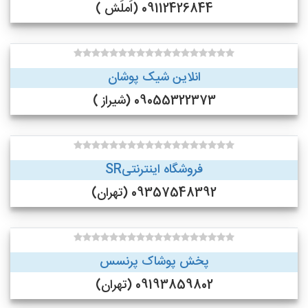
09112426844 (اَملَش )
انلاین شیک پوشان
09055322373 (شیراز )
فروشگاه اینترنتیSR
09357548392 (تهران)
پخش پوشاک پرنسس
09193859802 (تهران)