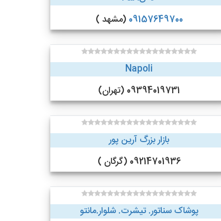
09157649700
(مشهد )
Napoli
09394019731 (تهران)
بازار بزرگ آرین پور
09214701936 (گرگان )
پوشاک سناتور. تیشرت. شلوار.مانتو