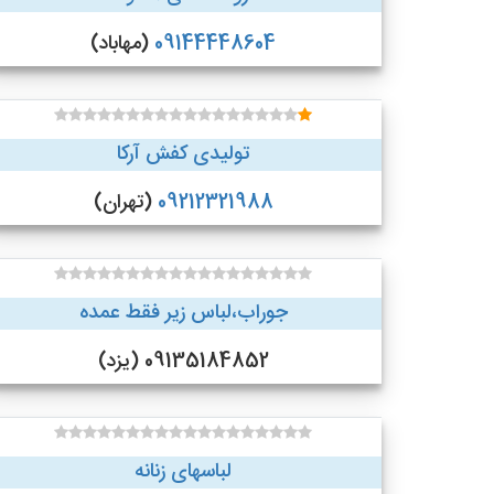
09144448604
(مهاباد)
تولیدی کفش آرکا
09212321988
(تهران)
جوراب،لباس زیر فقط عمده
09135184852 (یزد)
لباسهای زنانه