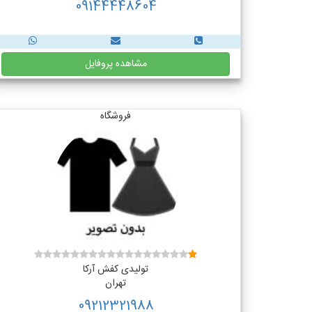
09144448604
مشاهده پروفایل
فروشگاه
تولیدی کفش آرکا
تهران
09212321988