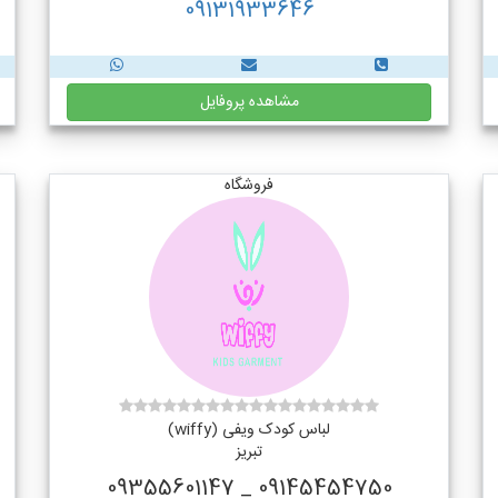
09131933646
مشاهده پروفایل
فروشگاه
لباس کودک ویفی (wiffy)
تبریز
09145454750 _ 09355601147