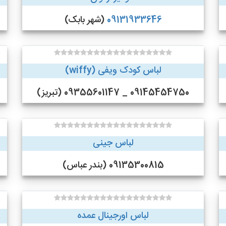
09131933646
(شهر بابک)
لباس کودک ویفی (wiffy)
09145454750 _ 09355601147 (تبریز)
لباس جینی
09135300815 (بندر عباس)
لباس اورجینال عمده