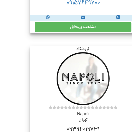
09157649700
مشاهده پروفایل
فروشگاه
Napoli
تهران
09394019731