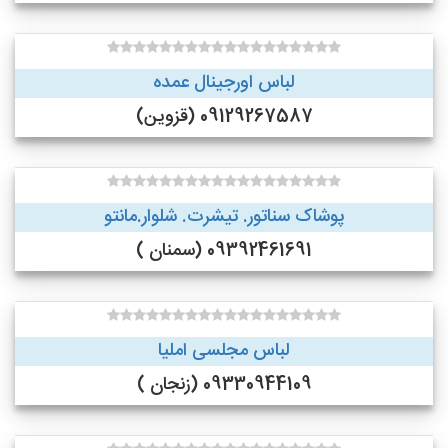
لباس اورجینال عمده
09129267587 (قزوین)
پوشاک سناتور. تیشرت. شلوار.مانتو
09392461691 (سمنان )
لباس مجلسی املیا
09330944109 (زنجان )