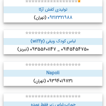
تولیدی کفش آرکا
09212321988
(تهران)
لباس کودک ویفی (wiffy)
09145454750 _ 09355601147 (تبریز)
Napoli
09394019731 (تهران)
جوراب،لباس زیر فقط عمده