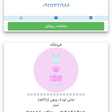
09212321988
مشاهده پروفایل
فروشگاه
لباس کودک ویفی (wiffy)
تبریز