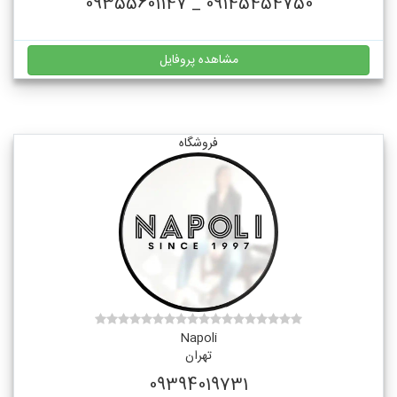
09145454750 _ 09355601147
مشاهده پروفایل
فروشگاه
Napoli
تهران
09394019731