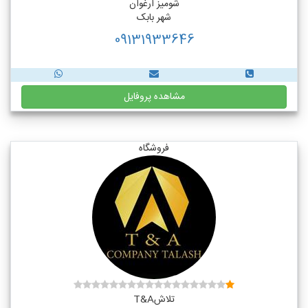
شومیز ارغوان
شهر بابک
09131933646
مشاهده پروفایل
فروشگاه
تلاشT&A