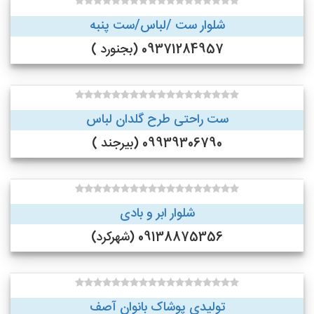
شلوار ست /لباس/ست پنبه
09371284957 (بجنورد )
ست راحتی طرح گلدان لباس
09939306790 (بیرجند )
شلوار ابر و بادی
09138875356 (شهرکرد)
تولیدی پوشاک بانوان آصف