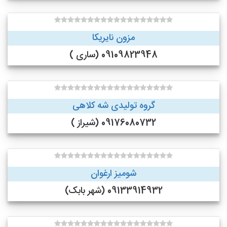
مزون نایریکا
09109823948 (ساری )
گروه تولیدی شه کلاهی
09176080732 (شیراز )
شومیز ارغوان
09133914932 (شهر بابک)