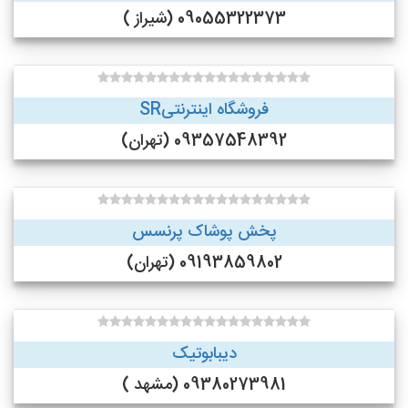
09055322373 (شیراز )
فروشگاه اینترنتیSR
09357548392 (تهران)
پخش پوشاک پرنسس
09193859802 (تهران)
دیبابوتیک
09380273981 (مشهد )