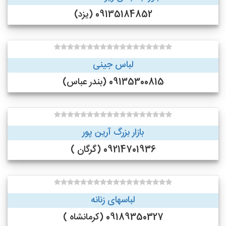
09135184852 (یزد)
لباس جینی
09135300815 (بندر عباس)
بازار بزرگ آرین پور
09214701936 (گرگان )
لباسهای زنانه
09189350327 (کرمانشاه )