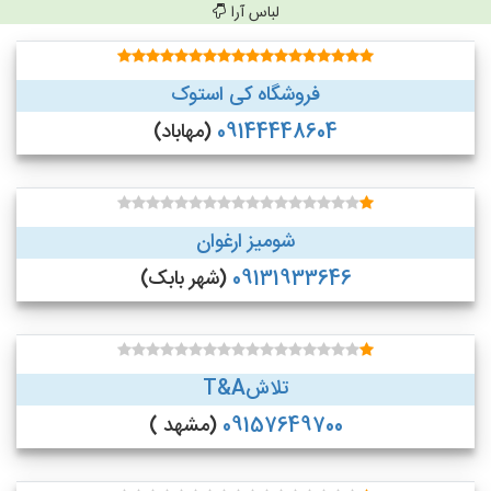
لباس آرا
فروشگاه کی استوک
09144448604
(مهاباد)
شومیز ارغوان
09131933646
(شهر بابک)
تلاشT&A
09157649700
(مشهد )