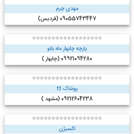
مهدی چرم
09055743447 (فردیس)
پارچه چابهار ماه بانو
09921094280 (چابهار )
پوشاک tt
09212604238 (مشهد )
اکسیژن