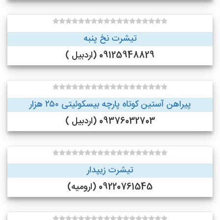
تیشرت نخ پنبه
09125948829 (اردبیل )
پیراهن آستین کوتاه پارچه بیسکوئیتی ۲۵۰ هزار
09376032703 (اردبیل )
تیشرت زیپدار
09220761545 (ارومیه)