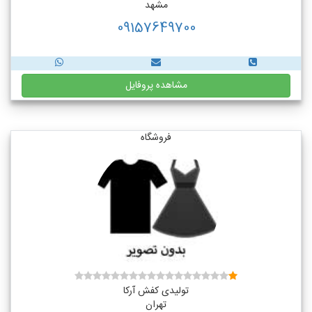
مشهد
09157649700
مشاهده پروفایل
فروشگاه
تولیدی کفش آرکا
تهران