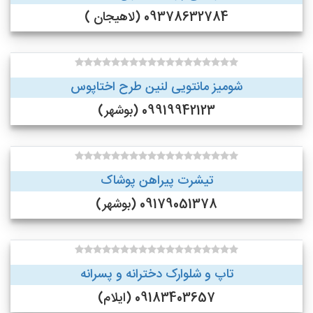
09378632784 (لاهیجان )
شومیز مانتویی لنین طرح اختاپوس
09919942123 (بوشهر)
تیشرت پیراهن پوشاک
09179051378 (بوشهر)
تاپ و شلوارک دخترانه و پسرانه
09183403657 (ایلام)