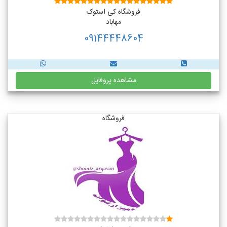
فروشگاه کی استوک
مهاباد
09144448604
مشاهده پروفایل
فروشگاه