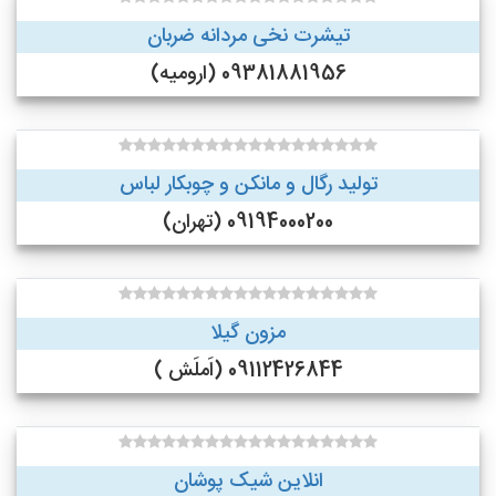
تیشرت نخی مردانه ضربان
09381881956 (ارومیه)
تولید رگال و مانکن و چوبکار لباس
09194000200 (تهران)
مزون گیلا
09112426844 (اَملَش )
انلاین شیک پوشان