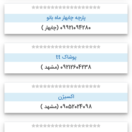
پارچه چابهار ماه بانو
09921094280 (چابهار )
پوشاک tt
09212604238 (مشهد )
اکسیژن
09052024098 (مشهد )