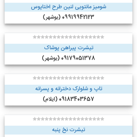
شومیز مانتویی لنین طرح اختاپوس
09919942123 (بوشهر)
تیشرت پیراهن پوشاک
09179051378 (بوشهر)
تاپ و شلوارک دخترانه و پسرانه
09183403657 (ایلام)
تیشرت نخ پنبه