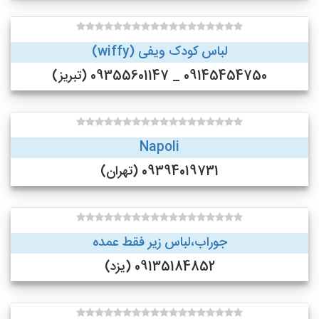
لباس کودک ویفی (wiffy)
09145454750 _ 09355601147 (تبریز)
Napoli
09394019731 (تهران)
جوراب،لباس زیر فقط عمده
09135184852 (یزد)