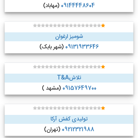
09144448604
(مهاباد)
شومیز ارغوان
09131933646
(شهر بابک)
تلاشT&A
09157649700
(مشهد )
تولیدی کفش آرکا
09212321988
(تهران)