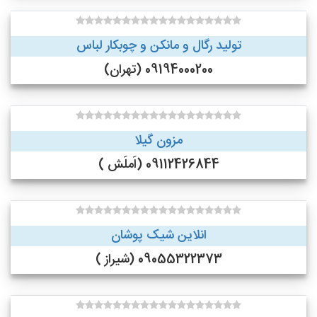
تولید رگال و مانکن و چوبکار لباس
09194000200 (تهران)
مزون گیلا
09112426844 (اَملَش )
انلاین شیک پوشان
09055322373 (شیراز )