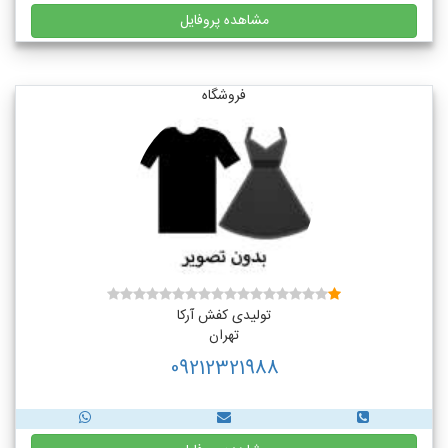
مشاهده پروفایل
فروشگاه
تولیدی کفش آرکا
تهران
09212321988