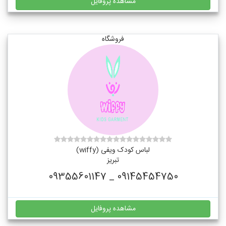
مشاهده پروفایل
فروشگاه
لباس کودک ویفی (wiffy)
تبریز
09145454750 _ 09355601147
مشاهده پروفایل