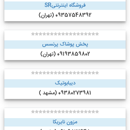
فروشگاه اینترنتیSR
09357548392 (تهران)
پخش پوشاک پرنسس
09193859802 (تهران)
دیبابوتیک
09380273981 (مشهد )
مزون نایریکا