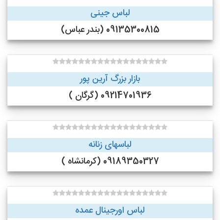
لباس جینی
09135300815 (بندر عباس)
بازار بزرگ آرین پور
09214701936 (گرگان )
لباسهای زنانه
09189350327 (کرمانشاه )
لباس اورجینال عمده