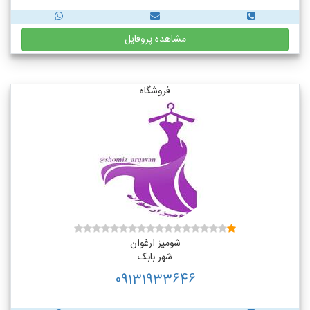
مشاهده پروفایل
فروشگاه
شومیز ارغوان
شهر بابک
09131933646