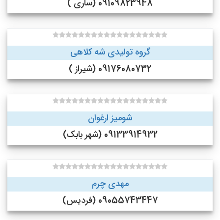
09109823948 (ساری )
گروه تولیدی شه کلاهی
09176080732 (شیراز )
شومیز ارغوان
09133914932 (شهر بابک)
مهدی چرم
09055743447 (فردیس)