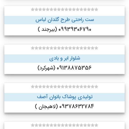
ست راحتی طرح گلدان لباس
09939306790 (بیرجند )
شلوار ابر و بادی
09138875356 (شهرکرد)
تولیدی پوشاک بانوان آصف
09378632784 (لاهیجان )