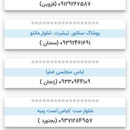
09129267587 (قزوین)
پوشاک سناتور. تیشرت. شلوار.مانتو
09392461691 (سمنان )
لباس مجلسی املیا
09330944109 (زنجان )
شلوار ست /لباس/ست پنبه
09371284957 (بجنورد )