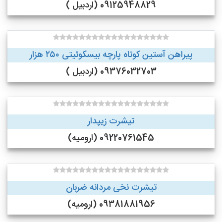
09125948829 (اردبیل )
پیراهن آستین کوتاه پارچه بیسکوئیتی ۲۵۰ هزار
09376032703 (اردبیل )
تیشرت زیپدار
09220761545 (ارومیه)
تیشرت نخی مردانه ضربان
09381881956 (ارومیه)