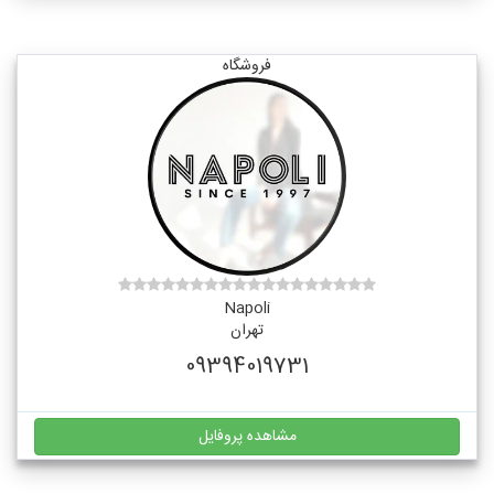
فروشگاه
Napoli
تهران
09394019731
مشاهده پروفایل