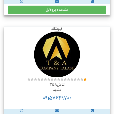
مشاهده پروفایل
فروشگاه
تلاشT&A
مشهد
09157649700