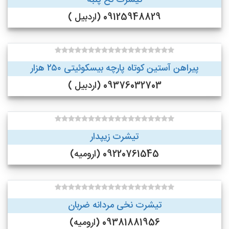
تیشرت نخ پنبه
09125948829 (اردبیل )
پیراهن آستین کوتاه پارچه بیسکوئیتی ۲۵۰ هزار
09376032703 (اردبیل )
تیشرت زیپدار
09220761545 (ارومیه)
تیشرت نخی مردانه ضربان
09381881956 (ارومیه)