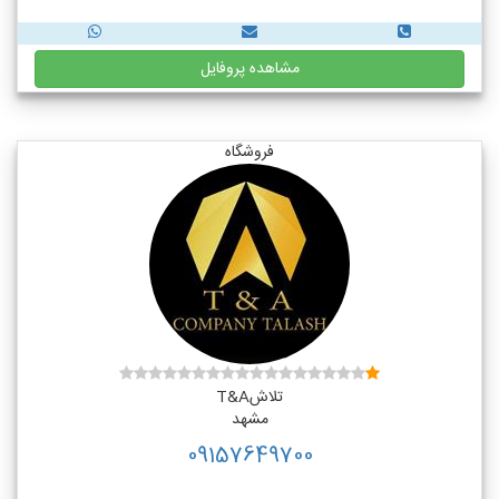
مشاهده پروفایل
فروشگاه
تلاشT&A
مشهد
09157649700