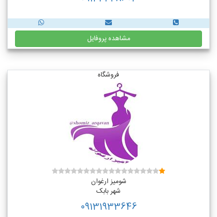
مشاهده پروفایل
فروشگاه
شومیز ارغوان
شهر بابک
09131933646