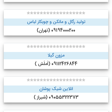
تولید رگال و مانکن و چوبکار لباس
09194000200 (تهران)
مزون گیلا
09112426844 (اَملَش )
انلاین شیک پوشان
09055322373 (شیراز )