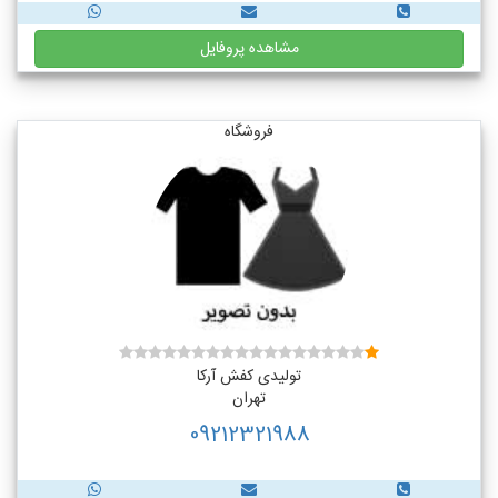
مشاهده پروفایل
فروشگاه
تولیدی کفش آرکا
تهران
09212321988