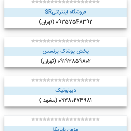
فروشگاه اینترنتیSR
09357548392 (تهران)
پخش پوشاک پرنسس
09193859802 (تهران)
دیبابوتیک
09380273981 (مشهد )
مزون نایریکا