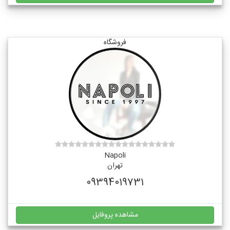
فروشگاه
Napoli
تهران
09394019731
مشاهده پروفایل