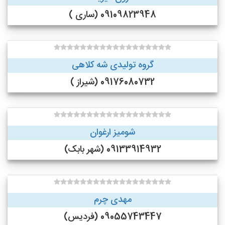
09109823948 (ساری )
گروه تولیدی شه کلاهی
09176080732 (شیراز )
شومیز ارغوان
09133914932 (شهر بابک)
مهدی چرم
09055743447 (فردیس)