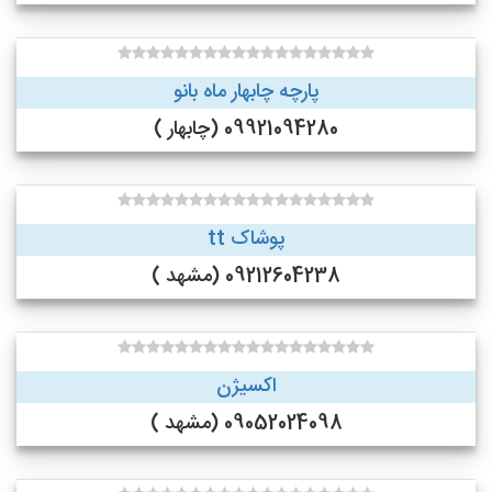
پارچه چابهار ماه بانو
09921094280 (چابهار )
پوشاک tt
09212604238 (مشهد )
اکسیژن
09052024098 (مشهد )