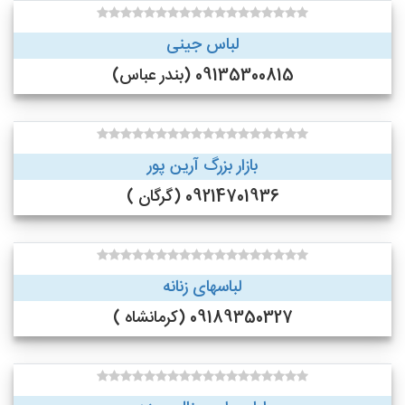
لباس جینی
09135300815 (بندر عباس)
بازار بزرگ آرین پور
09214701936 (گرگان )
لباسهای زنانه
09189350327 (کرمانشاه )