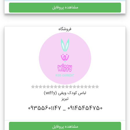
مشاهده پروفایل
فروشگاه
لباس کودک ویفی (wiffy)
تبریز
09145454750 _ 09355601147
مشاهده پروفایل