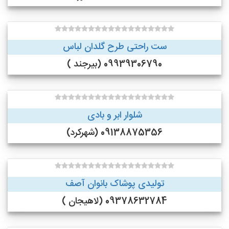
ست راحتی طرح گلدان لباس
09939306790 (بیرجند )
شلوار ابر و بادی
09138875356 (شهرکرد)
تولیدی پوشاک بانوان آصف
09378632784 (لاهیجان )