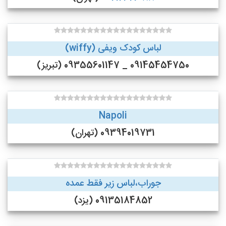
لباس کودک ویفی (wiffy)
09145454750 _ 09355601147 (تبریز)
Napoli
09394019731 (تهران)
جوراب،لباس زیر فقط عمده
09135184852 (یزد)