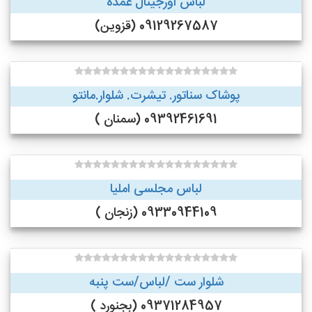
لباس اورجینال عمده
09129267587 (قزوین)
پوشاک سناتور. تیشرت. شلوار.مانتو
09392461691 (سمنان )
لباس مجلسی املیا
09330944109 (زنجان )
شلوار ست /لباس/ست پنبه
09371284957 (بجنورد )