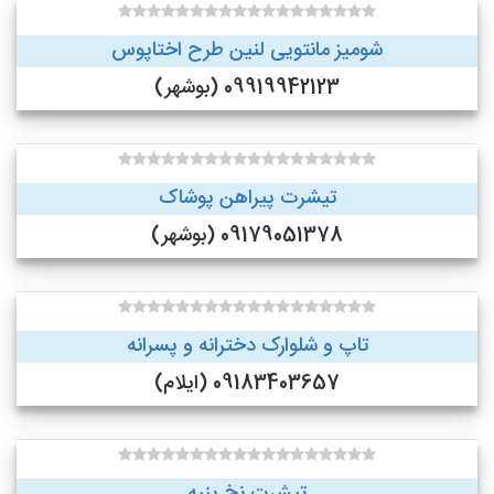
شومیز مانتویی لنین طرح اختاپوس
09919942123 (بوشهر)
تیشرت پیراهن پوشاک
09179051378 (بوشهر)
تاپ و شلوارک دخترانه و پسرانه
09183403657 (ایلام)