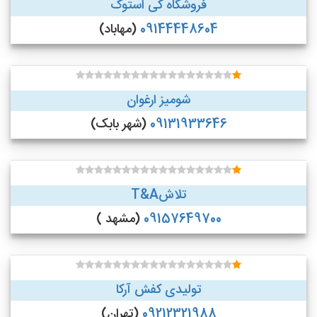
فروشگاه کی استوک
09144448604
(مهاباد)
شومیز ارغوان
09131933646
(شهر بابک)
تلاشT&A
09157649700
(مشهد )
تولیدی کفش آرکا
09212321988
(تهران)